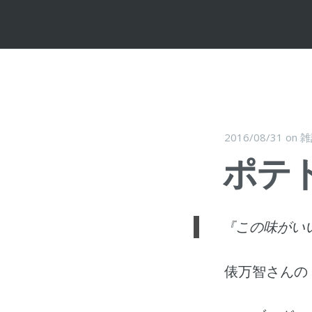
2016/08/31
on
雑
ポテ
『この味がい
俵万智さんの