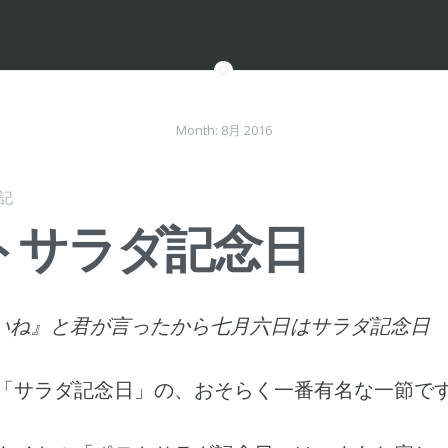
Month:
8月 2016
記
トサラダ記念日
いね』と君が言ったから七月六日はサラダ記念日
「サラダ記念日」の、おそらく一番有名な一節で