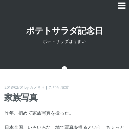
Skip to content
ポテトサラダ記念日
ポテトサラダはうまい
2018/02/01
by
カメきち
|
こども
,
家族
家族写真
昨年、初めて家族写真を撮った。
日本全国、いろいろな土地で写真を撮るという、ちょっと