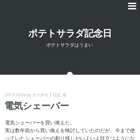
Skip to content
ポテトサラダ記念日
ポテトサラダはうまい
2017/10/26
by
カメきち
|
日記
,
母
電気シェーバー
電気シェーバーを買い換えた。
実は数年前から買い換えを検討していたのだが、今まで使
っていたシェーバーの剃り残しがいよいよ目立つようにな