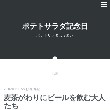
Skip to content
ポテトサラダ記念日
ポテトサラダはうまい
お酒
2016/09/08
on
お酒
,
雑記
麦茶がわりにビールを飲む大人
たち