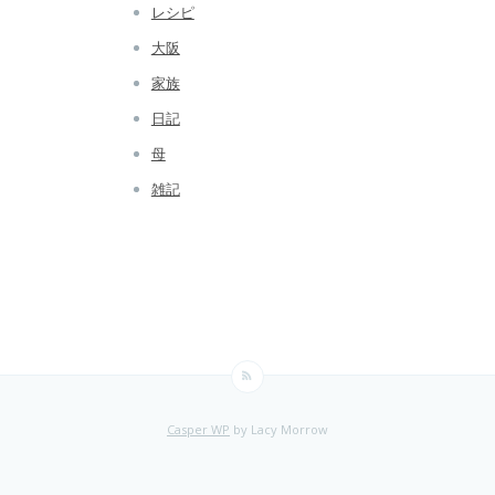
レシピ
大阪
家族
日記
母
雑記
Casper WP
by Lacy Morrow